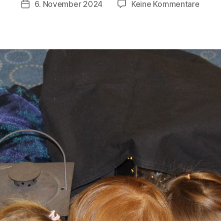
zu
6. November 2024
Keine Kommentare
Veröffentlichungsdatum
ri
Unser
s
Jüngs
t
a