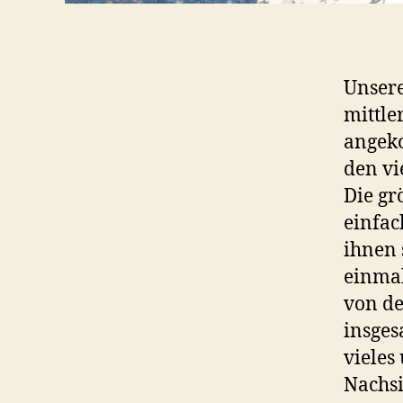
Unsere
mittle
angeko
den vi
Die gr
einfac
ihnen 
einmal
von de
insges
vieles
Nachsi