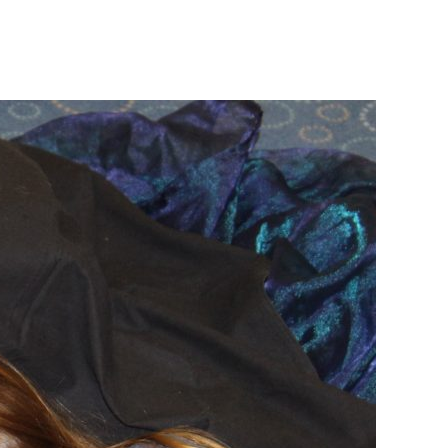
e
ten