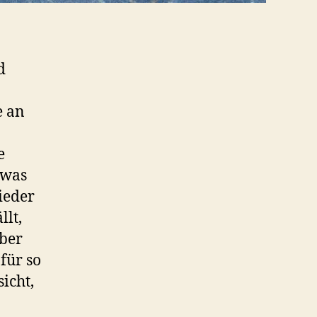
d
e an
e
 was
ieder
llt,
Aber
für so
icht,