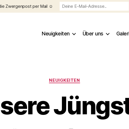
die Zwergenpost per Mail ☺️
Neuigkeiten
Über uns
Galer
Kategorien
NEUIGKEITEN
sere Jüngs
V
o
n
C
h
Beitragsautor