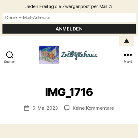
Jeden Freitag die Zwergenpost per Mail ☺️
▲
Suchen
Menü
Zellberger
Zwergenhaus
V
o
IMG_1716
n
C
h
Beitragsautor
zu
6. Mai 2023
Keine Kommentare
Veröffentlichungsdatum
ri
IMG_1716
s
t
a