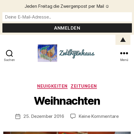
Jeden Freitag die Zwergenpost per Mail ☺️
▲
Suchen
Menü
Zellberger
Zwergenhaus
Kategorien
NEUIGKEITEN
ZEITUNGEN
V
o
Weihnachten
n
C
h
Beitragsautor
zu
25. Dezember 2016
Keine Kommentare
Veröffentlichungsdatum
ri
Weihna
s
t