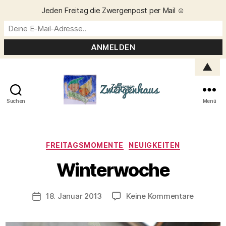
Jeden Freitag die Zwergenpost per Mail ☺️
▲
Suchen
Menü
Zellberger
Zwergenhaus
Kategorien
FREITAGSMOMENTE
NEUIGKEITEN
V
o
Winterwoche
n
C
h
Beitragsautor
zu
18. Januar 2013
Keine Kommentare
Veröffentlichungsdatum
ri
Winterw
s
t