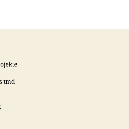
nbeginn
ojekte
s und
S