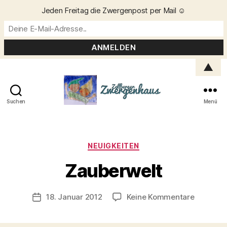
Jeden Freitag die Zwergenpost per Mail ☺️
▲
Suchen
Menü
Zellberger
Zwergenhaus
Kategorien
NEUIGKEITEN
V
o
Zauberwelt
n
C
h
Beitragsautor
zu
18. Januar 2012
Keine Kommentare
Veröffentlichungsdatum
ri
Zauberwe
s
t