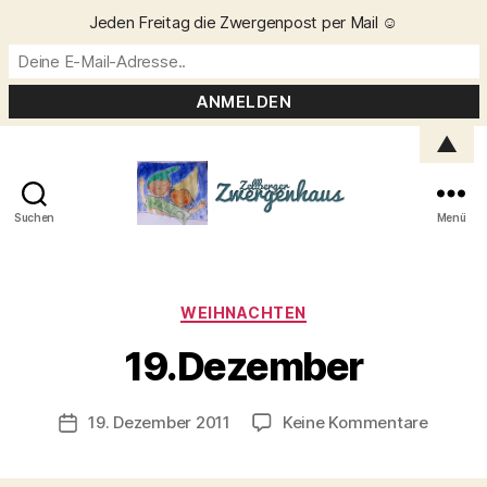
Jeden Freitag die Zwergenpost per Mail ☺️
▲
Suchen
Menü
Zellberger
Zwergenhaus
Kategorien
WEIHNACHTEN
V
o
19.Dezember
n
C
h
Beitragsautor
zu
19. Dezember 2011
Keine Kommentare
Veröffentlichungsdatum
ri
19.Dez
s
t