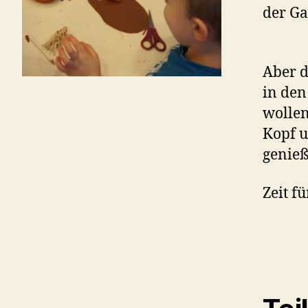
der Ga
Aber d
in den
wollen
Kopf u
genieß
Zeit f