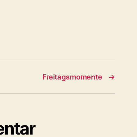
Freitagsmomente
→
entar