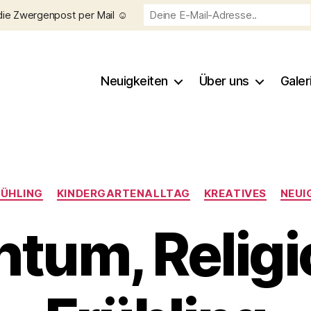
die Zwergenpost per Mail ☺️
Neuigkeiten
Über uns
Galer
Kategorien
RÜHLING
KINDERGARTENALLTAG
KREATIVES
NEUI
tum, Religi
V