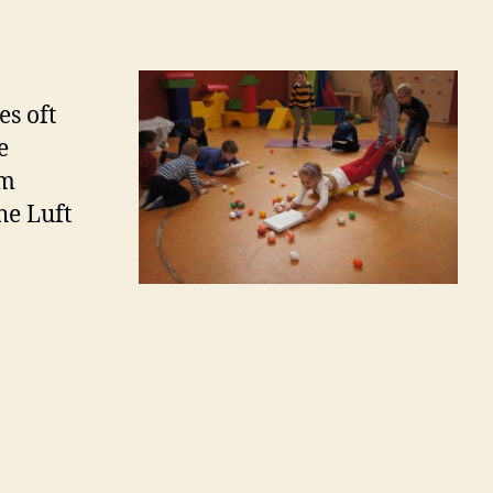
es oft
e
em
he Luft