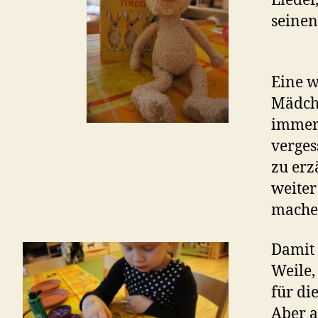
Lieder
seinen
Eine w
Mädche
immer?
verges
zu erz
weiter
mache
Damit 
Weile,
für di
Aber a