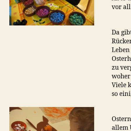
vor al
Da gib
Rücken
Leben 
Osterh
zu ver
woher 
Viele 
so ein
Ostern
allem 