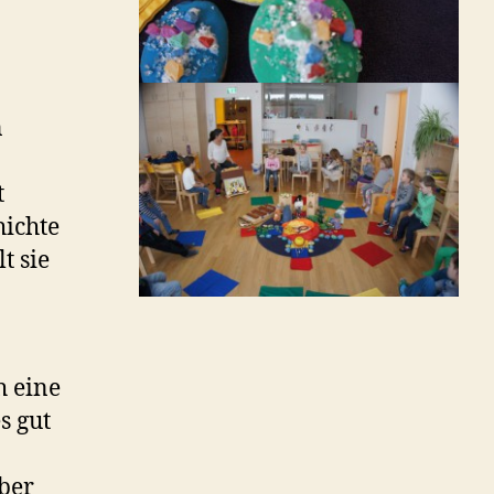
n
t
hichte
t sie
h eine
s gut
ber