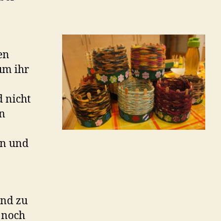
en
um ihr
 nicht
nn
en und
und zu
h noch