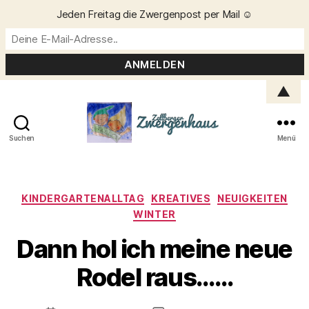
Jeden Freitag die Zwergenpost per Mail ☺️
▲
Suchen
Menü
Zellberger
Zwergenhaus
Kategorien
KINDERGARTENALLTAG
KREATIVES
NEUIGKEITEN
WINTER
Dann hol ich meine neue
V
o
Rodel raus……
n
C
h
Beitragsautor