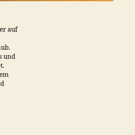
er auf
aub.
as und
t.
dem
ed