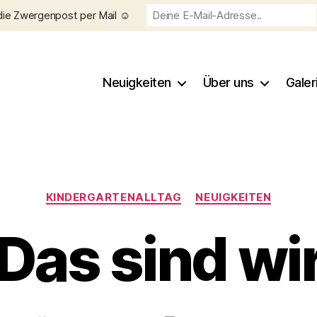
die Zwergenpost per Mail ☺️
Neuigkeiten
Über uns
Galer
Kategorien
KINDERGARTENALLTAG
NEUIGKEITEN
Das sind wi
V
o
n
C
h
Beitragsautor