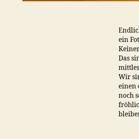
Endlic
ein Fo
Keiner
Das si
mittle
Wir si
einen 
noch s
fröhli
bleibe