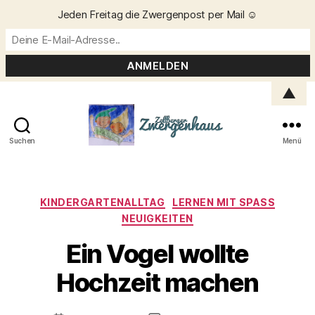
Jeden Freitag die Zwergenpost per Mail ☺️
▲
Suchen
Menü
Zellberger
Zwergenhaus
Kategorien
KINDERGARTENALLTAG
LERNEN MIT SPASS
NEUIGKEITEN
Ein Vogel wollte
V
o
Hochzeit machen
n
C
h
Beitragsautor