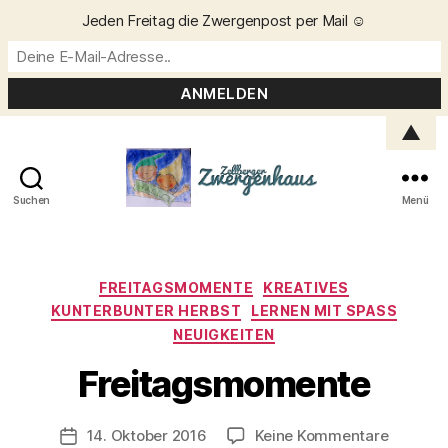
Jeden Freitag die Zwergenpost per Mail ☺️
▲
Suchen
Menü
Zellberger
Zwergenhaus
Kategorien
FREITAGSMOMENTE
KREATIVES
KUNTERBUNTER HERBST
LERNEN MIT SPASS
NEUIGKEITEN
V
o
Freitagsmomente
n
C
h
Beitragsautor
zu
14. Oktober 2016
Keine Kommentare
Veröffentlichungsdatum
ri