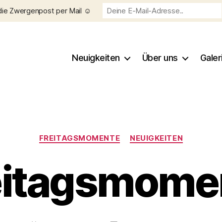
die Zwergenpost per Mail ☺️
Neuigkeiten
Über uns
Galer
Kategorien
FREITAGSMOMENTE
NEUIGKEITEN
eitagsmome
V
o
n
C
h
Beitragsautor