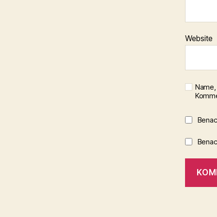
Website
Name, 
Kommen
Benac
Benach