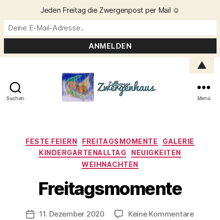
Jeden Freitag die Zwergenpost per Mail ☺️
▲
Suchen
Menü
Zellberger
Zwergenhaus
Kategorien
FESTE FEIERN
FREITAGSMOMENTE
GALERIE
KINDERGARTENALLTAG
NEUIGKEITEN
WEIHNACHTEN
V
o
Freitagsmomente
n
C
h
Beitragsautor
zu
11. Dezember 2020
Keine Kommentare
Veröffentlichungsdatum
ri