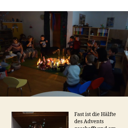
Freita
s
t
a
Fast ist die Hälfte
des Advents