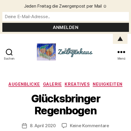
Jeden Freitag die Zwergenpost per Mail ☺️
▲
Suchen
Menü
Zellberger
Zwergenhaus
Kategorien
AUGENBLICKE
GALERIE
KREATIVES
NEUIGKEITEN
Glücksbringer
V
o
Regenbogen
n
C
h
Beitragsautor
zu
8. April 2020
Keine Kommentare
Veröffentlichungsdatum
ri