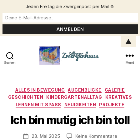
Jeden Freitag die Zwergenpost per Mail ☺️
▲
Suchen
Menü
Zellberger
Zwergenhaus
Kategorien
ALLES IN BEWEGUNG
AUGENBLICKE
GALERIE
GESCHICHTEN
KINDERGARTENALLTAG
KREATIVES
LERNEN MIT SPASS
NEUIGKEITEN
PROJEKTE
V
o
Ich bin mutig ich bin toll
n
C
h
Beitragsautor
zu
23. Mai 2025
Keine Kommentare
Veröffentlichungsdatum
ri