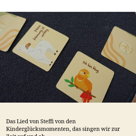
Ich
s
bin
t
mutig
a
ich
bin
toll
Das Lied von Steffi von den
Kinderglücksmomenten, das singen wir zur