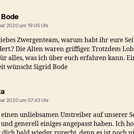
sagt:
d Bode
uar 2020 um 19:05 Uhr
liebes Zwergenteam, warum habt ihr eure Sei
ert.? Die Alten waren griffiger. Trotzdem Lo
ür alles, was ich über euch erfahren kann. Ei
eit wünscht Sigrid Bode
sagt:
ta
uar 2020 um 07:43 Uhr
 einen unliebsamen Umtreiber auf unserer Se
 und generell einiges angepasst haben. Ich ho
t dich bald wieder zurecht, denn es ist noch n