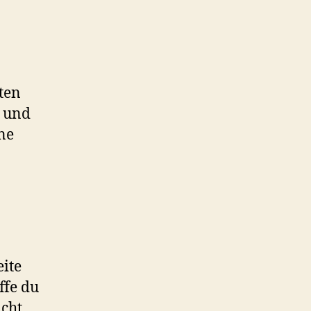
ten
b und
ne
ite
ffe du
icht