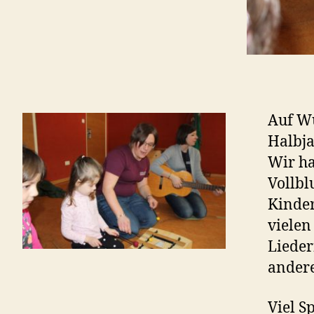
Auf Wu
Halbja
Wir ha
Vollbl
Kinder
vielen
Lieder
andere
Viel S