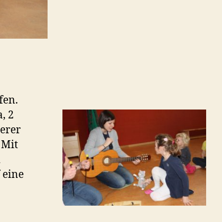
fen.
, 2
erer
 Mit
d
 eine
.