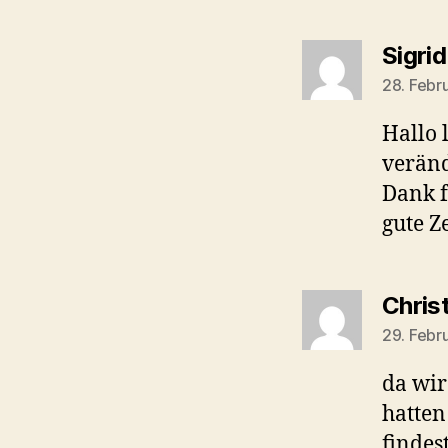
Sigri
28. Febr
Hallo 
veränd
Dank f
gute Z
Chris
29. Febr
da wir
hatten
findes