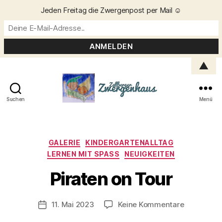
Jeden Freitag die Zwergenpost per Mail ☺️
▲
Suchen
Menü
Zellberger
Zwergenhaus
Kategorien
GALERIE
KINDERGARTENALLTAG
LERNEN MIT SPASS
NEUIGKEITEN
V
o
Piraten on Tour
n
C
h
Beitragsautor
zu
11. Mai 2023
Keine Kommentare
Veröffentlichungsdatum
ri
Piraten
s