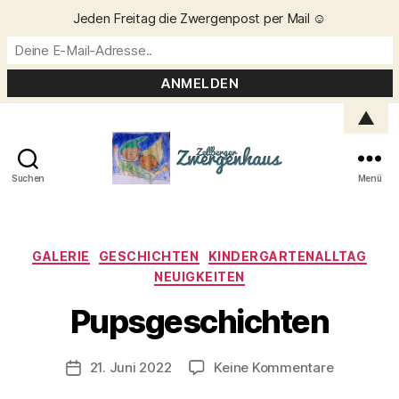
Jeden Freitag die Zwergenpost per Mail ☺️
▲
Suchen
Menü
Zellberger
Zwergenhaus
Kategorien
GALERIE
GESCHICHTEN
KINDERGARTENALLTAG
NEUIGKEITEN
V
o
Pupsgeschichten
n
C
h
Beitragsautor
zu
21. Juni 2022
Keine Kommentare
Veröffentlichungsdatum
ri
Pupsgesch
s