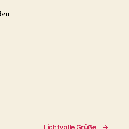
den
Lichtvolle Grüße
→