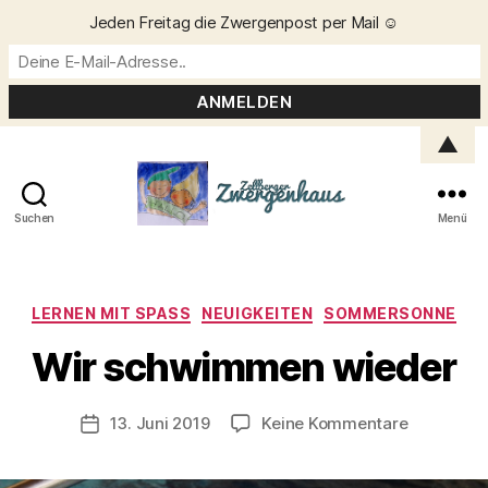
Jeden Freitag die Zwergenpost per Mail ☺️
▲
Suchen
Menü
Zellberger
Zwergenhaus
Kategorien
LERNEN MIT SPASS
NEUIGKEITEN
SOMMERSONNE
V
o
Wir schwimmen wieder
n
C
h
Beitragsautor
zu
13. Juni 2019
Keine Kommentare
Veröffentlichungsdatum
ri
Wir
s
schwimm
t