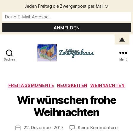
Jeden Freitag die Zwergenpost per Mail ☺️
▲
Suchen
Menü
Zellberger
Zwergenhaus
Kategorien
FREITAGSMOMENTE
NEUIGKEITEN
WEIHNACHTEN
Wir wünschen frohe
V
o
Weihnachten
n
C
h
Beitragsautor
zu
22. Dezember 2017
Keine Kommentare
Veröffentlichungsdatum
ri