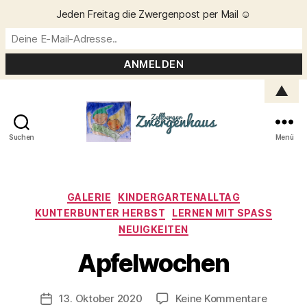
Jeden Freitag die Zwergenpost per Mail ☺️
▲
Suchen
Menü
Zellberger
Zwergenhaus
Kategorien
GALERIE
KINDERGARTENALLTAG
KUNTERBUNTER HERBST
LERNEN MIT SPASS
NEUIGKEITEN
V
o
Apfelwochen
n
C
h
Beitragsautor
zu
13. Oktober 2020
Keine Kommentare
Veröffentlichungsdatum
ri