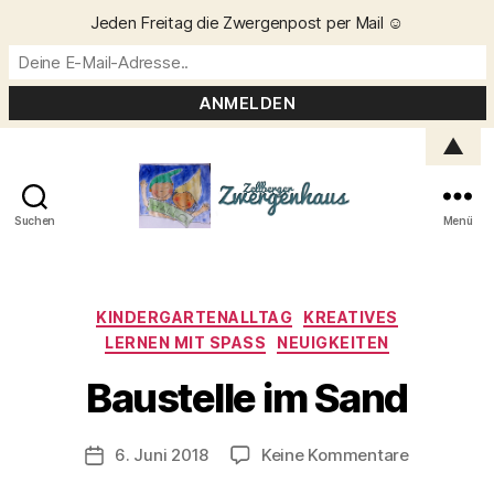
Jeden Freitag die Zwergenpost per Mail ☺️
▲
Suchen
Menü
Zellberger
Zwergenhaus
Kategorien
KINDERGARTENALLTAG
KREATIVES
LERNEN MIT SPASS
NEUIGKEITEN
V
o
Baustelle im Sand
n
C
h
Beitragsautor
zu
6. Juni 2018
Keine Kommentare
Veröffentlichungsdatum
ri
Baustelle
s