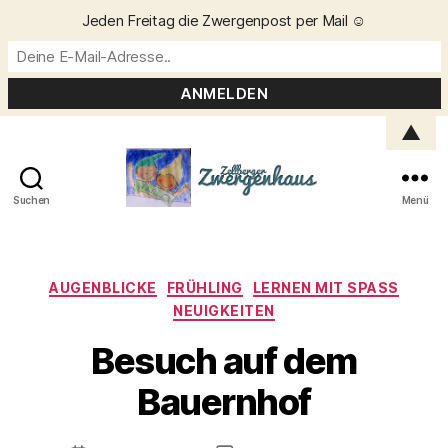
Jeden Freitag die Zwergenpost per Mail ☺️
▲
Suchen
Menü
Zellberger
Zwergenhaus
Kategorien
AUGENBLICKE
FRÜHLING
LERNEN MIT SPASS
NEUIGKEITEN
Besuch auf dem
V
o
Bauernhof
n
C
h
Beitragsautor