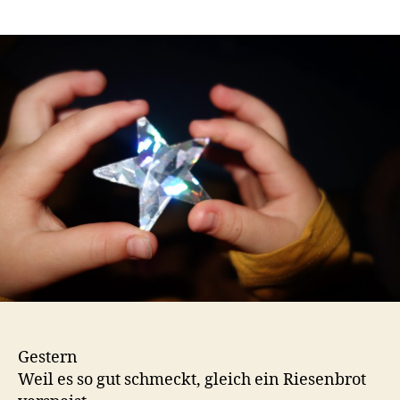
Einfach
s
Augenbl
t
a
Gestern
Weil es so gut schmeckt, gleich ein Riesenbrot