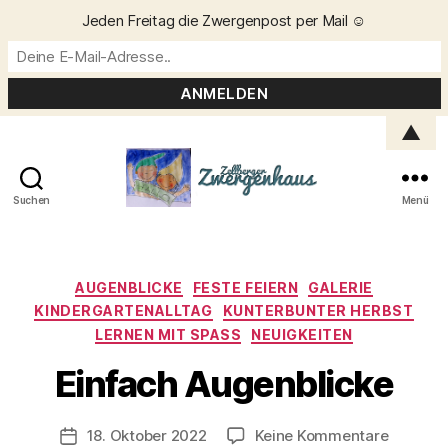
Jeden Freitag die Zwergenpost per Mail ☺️
▲
Suchen
Menü
Zellberger
Zwergenhaus
Kategorien
AUGENBLICKE
FESTE FEIERN
GALERIE
KINDERGARTENALLTAG
KUNTERBUNTER HERBST
LERNEN MIT SPASS
NEUIGKEITEN
V
o
Einfach Augenblicke
n
C
h
Beitragsautor
zu
18. Oktober 2022
Keine Kommentare
Veröffentlichungsdatum
ri