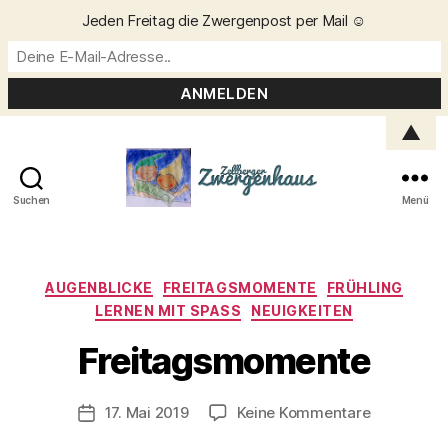
Jeden Freitag die Zwergenpost per Mail ☺️
▲
Suchen
Menü
Zellberger
Zwergenhaus
Kategorien
AUGENBLICKE
FREITAGSMOMENTE
FRÜHLING
LERNEN MIT SPASS
NEUIGKEITEN
V
o
Freitagsmomente
n
C
h
Beitragsautor
zu
17. Mai 2019
Keine Kommentare
Veröffentlichungsdatum
ri
Freitagsm
s