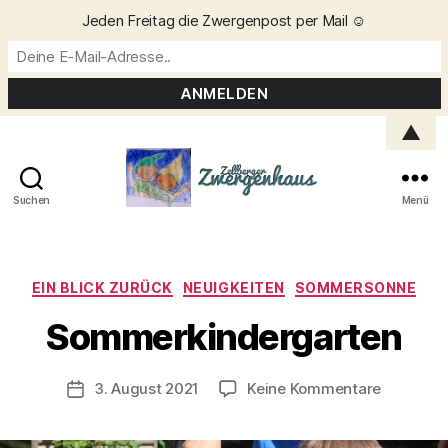
Jeden Freitag die Zwergenpost per Mail ☺️
▲
Suchen
Menü
Zellberger
Zwergenhaus
Kategorien
EIN BLICK ZURÜCK
NEUIGKEITEN
SOMMERSONNE
V
o
Sommerkindergarten
n
C
h
Beitragsautor
zu
3. August 2021
Keine Kommentare
Veröffentlichungsdatum
ri
Sommerki
s
t