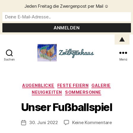
Jeden Freitag die Zwergenpost per Mail ☺️
▲
Suchen
Menü
Zellberger
Zwergenhaus
Kategorien
AUGENBLICKE
FESTE FEIERN
GALERIE
NEUIGKEITEN
SOMMERSONNE
V
o
Unser Fußballspiel
n
C
h
Beitragsautor
zu
30. Juni 2022
Keine Kommentare
Veröffentlichungsdatum
ri
Unser
s