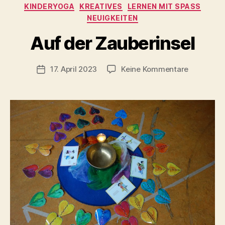
KINDERYOGA
KREATIVES
LERNEN MIT SPASS
NEUIGKEITEN
V
o
Auf der Zauberinsel
n
C
h
Beitragsautor
zu
17. April 2023
Keine Kommentare
Veröffentlichungsdatum
ri
Auf
s
der
t
Zauberins
a