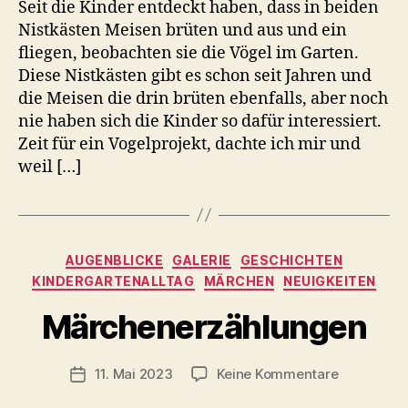
Seit die Kinder entdeckt haben, dass in beiden
Nistkästen Meisen brüten und aus und ein
fliegen, beobachten sie die Vögel im Garten.
Diese Nistkästen gibt es schon seit Jahren und
die Meisen die drin brüten ebenfalls, aber noch
nie haben sich die Kinder so dafür interessiert.
Zeit für ein Vogelprojekt, dachte ich mir und
weil […]
Kategorien
AUGENBLICKE
GALERIE
GESCHICHTEN
KINDERGARTENALLTAG
MÄRCHEN
NEUIGKEITEN
V
o
Märchenerzählungen
n
C
h
Beitragsautor
zu
11. Mai 2023
Keine Kommentare
Veröffentlichungsdatum
ri
Märchener
s