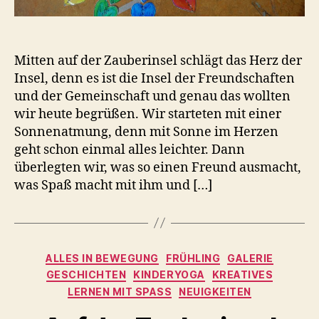
Mitten auf der Zauberinsel schlägt das Herz der
Insel, denn es ist die Insel der Freundschaften
und der Gemeinschaft und genau das wollten
wir heute begrüßen. Wir starteten mit einer
Sonnenatmung, denn mit Sonne im Herzen
geht schon einmal alles leichter. Dann
überlegten wir, was so einen Freund ausmacht,
was Spaß macht mit ihm und […]
Kategorien
ALLES IN BEWEGUNG
FRÜHLING
GALERIE
GESCHICHTEN
KINDERYOGA
KREATIVES
LERNEN MIT SPASS
NEUIGKEITEN
V
o