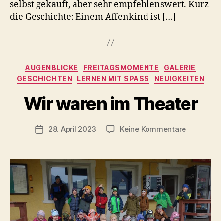
selbst gekauft, aber sehr empfehlenswert. Kurz
die Geschichte: Einem Affenkind ist […]
Kategorien
AUGENBLICKE
FREITAGSMOMENTE
GALERIE
GESCHICHTEN
LERNEN MIT SPASS
NEUIGKEITEN
V
o
Wir waren im Theater
n
C
h
Beitragsautor
zu
28. April 2023
Keine Kommentare
Veröffentlichungsdatum
ri
Wir
s
waren
t
im
a
Theater