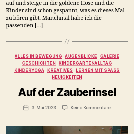
auf und steige in die goldene Hose und die
Kinder sind schon gespannt, was es dieses Mal
zu hören gibt. Manchmal habe ich die
passenden […]
Kategorien
ALLES IN BEWEGUNG
AUGENBLICKE
GALERIE
GESCHICHTEN
KINDERGARTENALLTAG
KINDERYOGA
KREATIVES
LERNEN MIT SPASS
NEUIGKEITEN
V
o
Auf der Zauberinsel
n
C
h
Beitragsautor
zu
3. Mai 2023
Keine Kommentare
Veröffentlichungsdatum
ri
Auf
s
der
t
Zauberinse
a