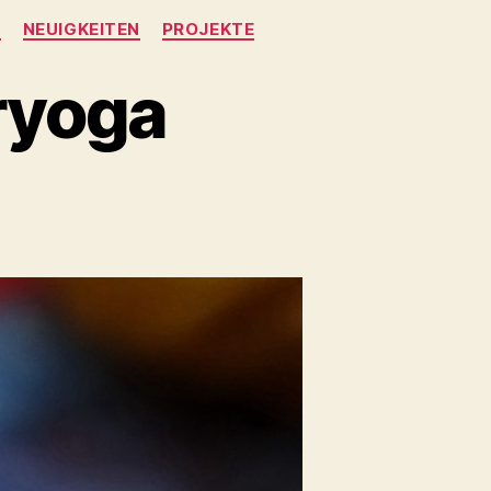
NEUIGKEITEN
PROJEKTE
ryoga
el
ga