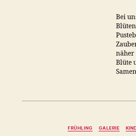
Bei un
Blüten
Pusteb
Zauber
näher 
Blüte 
Samens
FRÜHLING
GALERIE
KIN